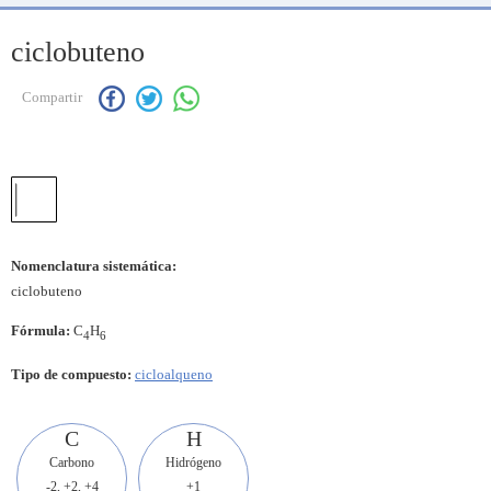
ciclobuteno
Compartir
Nomenclatura sistemática:
ciclobuteno
Fórmula:
C
H
4
6
Tipo de compuesto:
cicloalqueno
C
H
Carbono
Hidrógeno
-2, +2, +4
+1