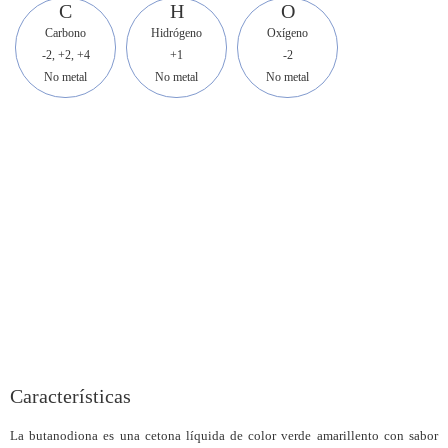
C
H
O
Carbono
Hidrógeno
Oxígeno
-2, +2, +4
+1
-2
No metal
No metal
No metal
Características
La butanodiona es una cetona líquida de color verde amarillento con sabor