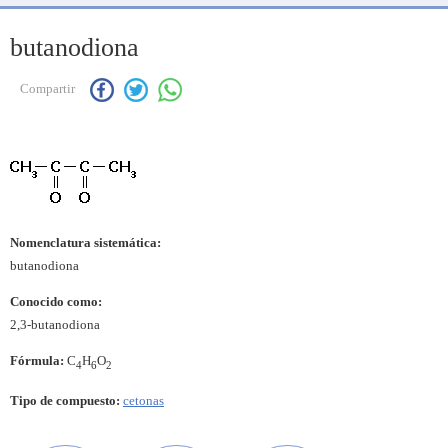
butanodiona
Compartir
Nomenclatura sistemática:
butanodiona
Conocido como:
2,3-butanodiona
Fórmula:
C
H
O
4
6
2
Tipo de compuesto:
cetonas