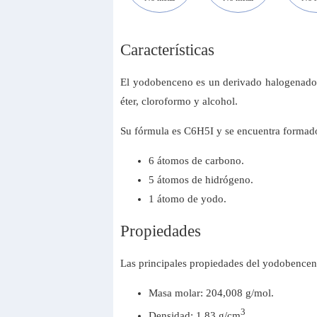
Características
El yodobenceno es un derivado halogenado lí
éter, cloroformo y alcohol.
Su fórmula es C6H5I y se encuentra formad
6 átomos de carbono.
5 átomos de hidrógeno.
1 átomo de yodo.
Propiedades
Las principales propiedades del yodobencen
Masa molar: 204,008 g/mol.
3
Densidad: 1,83 g/cm
.