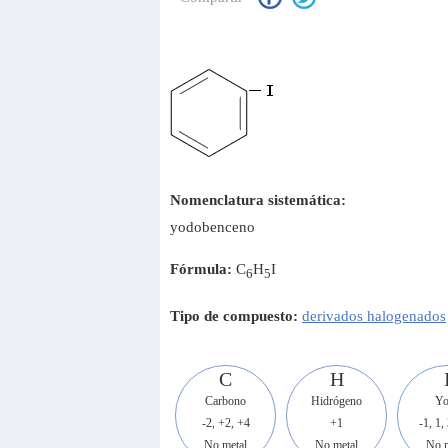
Nomenclatura sistemática:
yodobenceno
Fórmula:
C
H
I
6
5
Tipo de compuesto:
derivados halogenados
C
H
Carbono
Hidrógeno
Yo
-2, +2, +4
+1
-1, 1, 
No metal
No metal
No m