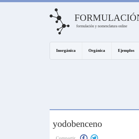
FORMULACIÓ
formulación y nomenclatura online
Inorgánica
Orgánica
Ejemplos
yodobenceno
Compartir