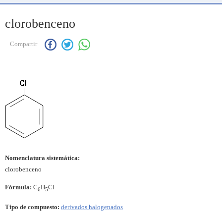
clorobenceno
Compartir
Nomenclatura sistemática:
clorobenceno
Fórmula:
C
H
Cl
6
5
Tipo de compuesto:
derivados halogenados