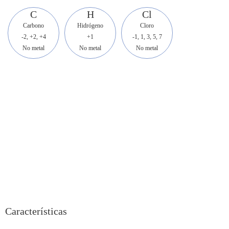
C
H
Cl
Carbono
Hidrógeno
Cloro
-2, +2, +4
+1
-1, 1, 3, 5, 7
No metal
No metal
No metal
Características