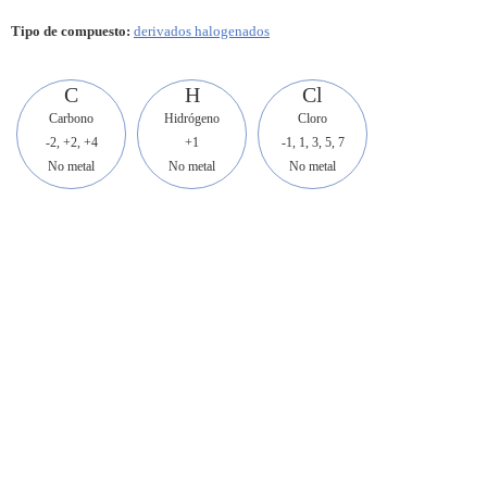
Tipo de compuesto:
derivados halogenados
C
H
Cl
Carbono
Hidrógeno
Cloro
-2, +2, +4
+1
-1, 1, 3, 5, 7
No metal
No metal
No metal