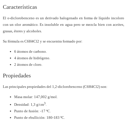
Características
El o-diclorobenceno es un derivado halogenado en forma de líquido incoloro
con un olor aromático. Es insoluble en agua pero se mezcla bien con aceites,
grasas, éteres y alcoholes.
Su fórmula es C6H4Cl2 y se encuentra formado por:
6 átomos de carbono.
4 átomos de hidrógeno.
2 átomos de cloro.
Propiedades
Las principales propiedades del 1,2-diclorobenceno (C6H4Cl2) son:
Masa molar: 147,002 g/mol.
3
Densidad: 1,3 g/cm
.
Punto de fusión: -17 ºC.
Punto de ebullición: 180-183 ºC.