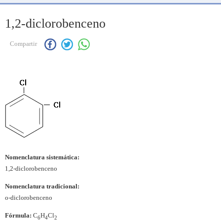
1,2-diclorobenceno
Compartir
Nomenclatura sistemática:
1,2-diclorobenceno
Nomenclatura tradicional:
o-diclorobenceno
Fórmula:
C
H
Cl
6
4
2