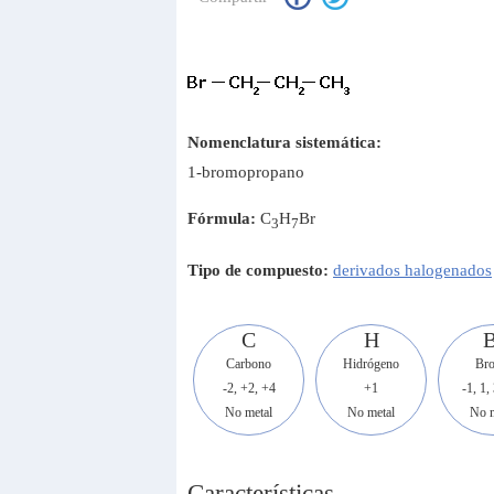
Nomenclatura sistemática:
1-bromopropano
Fórmula:
C
H
Br
3
7
Tipo de compuesto:
derivados halogenados
C
H
B
Carbono
Hidrógeno
Br
-2, +2, +4
+1
-1, 1, 
No metal
No metal
No m
Características