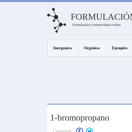
FORMULACIÓ
formulación y nomenclatura online
Inorgánica
Orgánica
Ejemplos
1-bromopropano
Compartir