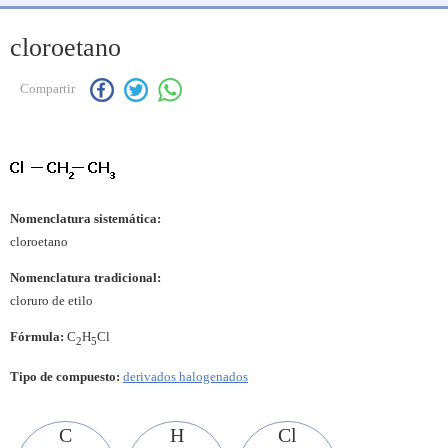
cloroetano
Compartir
Nomenclatura sistemática:
cloroetano
Nomenclatura tradicional:
cloruro de etilo
Fórmula:
C
H
Cl
2
5
Tipo de compuesto:
derivados halogenados
C
H
Cl