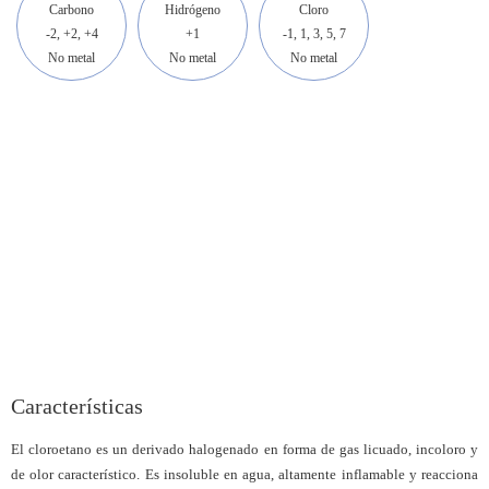
Carbono
Hidrógeno
Cloro
-2, +2, +4
+1
-1, 1, 3, 5, 7
No metal
No metal
No metal
Características
El cloroetano es un derivado halogenado en forma de gas licuado, incoloro y
de olor característico. Es insoluble en agua, altamente inflamable y reacciona