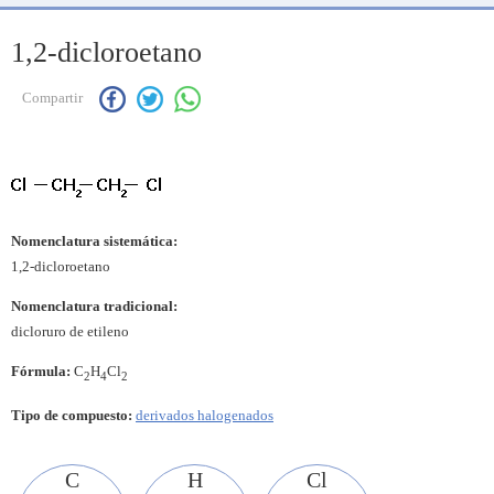
1,2-dicloroetano
Compartir
Nomenclatura sistemática:
1,2-dicloroetano
Nomenclatura tradicional:
dicloruro de etileno
Fórmula:
C
H
Cl
2
4
2
Tipo de compuesto:
derivados halogenados
C
H
Cl