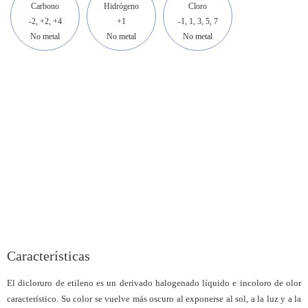
Carbono
Hidrógeno
Cloro
-2, +2, +4
+1
-1, 1, 3, 5, 7
No metal
No metal
No metal
Características
El dicloruro de etileno es un derivado halogenado líquido e incoloro de olor
característico. Su color se vuelve más oscuro al exponerse al sol, a la luz y a la