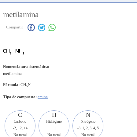
metilamina
Compartir
Nomenclatura sistemática:
metilamina
Fórmula:
CH
N
5
Tipo de compuesto:
amina
C
H
N
Carbono
Hidrógeno
Nitrógeno
-2, +2, +4
+1
-3, 1, 2, 3, 4, 5
No metal
No metal
No metal