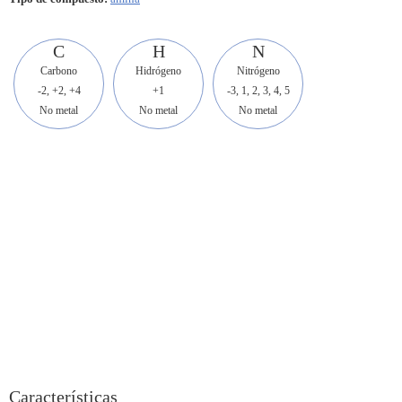
C
H
N
Carbono
Hidrógeno
Nitrógeno
-2, +2, +4
+1
-3, 1, 2, 3, 4, 5
No metal
No metal
No metal
Características