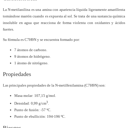
La N-metilanilina es una amina con apariencia líquida ligeramente amarillenta
tornándose marrón cuando es expuesta al sol. Se trata de una sustancia química
insoluble en agua que reacciona de forma violenta con oxidantes y ácidos
fuertes.
Su fórmula es C7H9N y se encuentra formado por:
7 átomos de carbono.
9 átomos de hidrógeno.
1 átomo de nitrógeno.
Propiedades
Las principales propiedades de la N-metilfenilamina (C7H9N) son:
Masa molar: 107,15 g/mol.
3
Densidad: 0,99 g/cm
.
Punto de fusión: -57 ºC.
Punto de ebullición: 194-196 ºC.
Riesgos