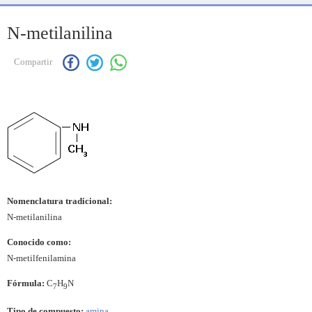
N-metilanilina
Compartir
Nomenclatura tradicional:
N-metilanilina
Conocido como:
N-metilfenilamina
Fórmula:
C
H
N
7
9
Tipo de compuesto:
amina