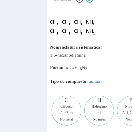
Nomenclatura sistemática:
1,6-hexanodiamina
Fórmula:
C
H
N
6
16
2
Tipo de compuesto:
amina
C
H
Carbono
Hidrógeno
Nitr
-2, +2, +4
+1
-3, 1, 2
No metal
No metal
No m