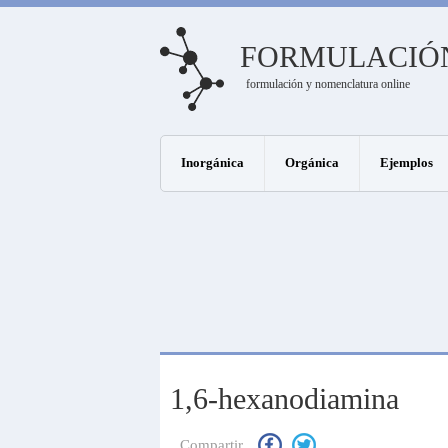
FORMULACIÓ
formulación y nomenclatura online
Inorgánica
Orgánica
Ejemplos
1,6-hexanodiamina
Compartir