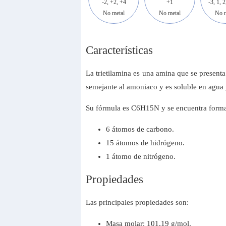
-2, +2, +4
+1
-3, 1, 2
No metal
No metal
No m
Características
La trietilamina es una amina que se presenta
semejante al amoniaco y es soluble en agua 
Su fórmula es C6H15N y se encuentra form
6 átomos de carbono.
15 átomos de hidrógeno.
1 átomo de nitrógeno.
Propiedades
Las principales propiedades son:
Masa molar: 101,19 g/mol.