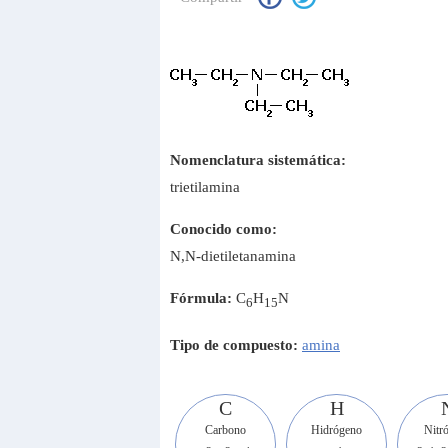
Nomenclatura sistemática:
trietilamina
Conocido como:
N,N-dietiletanamina
Fórmula:
C
H
N
6
15
Tipo de compuesto:
amina
C
H
Carbono
Hidrógeno
Nitr