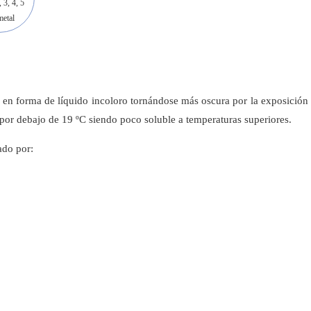
, 3, 4, 5
etal
 en forma de líquido incoloro tornándose más oscura por la exposición a l
por debajo de 19 ºC siendo poco soluble a temperaturas superiores.
ado por: