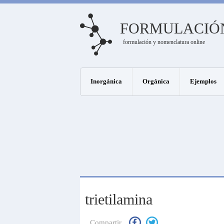
FORMULACIÓ
formulación y nomenclatura online
Inorgánica
Orgánica
Ejemplos
trietilamina
Compartir