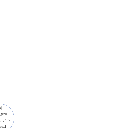
N
ógeno
, 3, 4, 5
etal