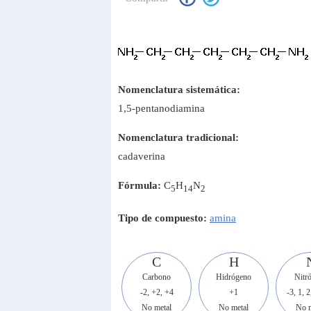
Nomenclatura sistemática:
1,5-pentanodiamina
Nomenclatura tradicional:
cadaverina
Fórmula:
C
H
N
5
14
2
Tipo de compuesto:
amina
C
H
Carbono
Hidrógeno
Nitr
-2, +2, +4
+1
-3, 1, 2
No metal
No metal
No m