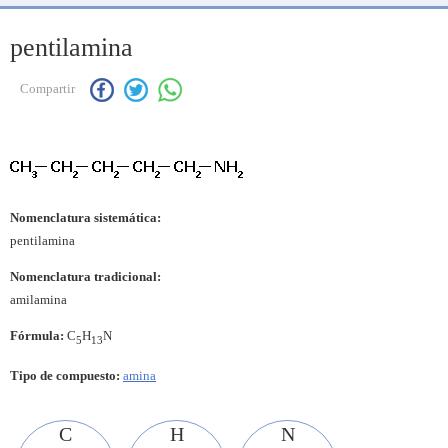
pentilamina
Compartir
Nomenclatura sistemática:
pentilamina
Nomenclatura tradicional:
amilamina
Fórmula:
C
H
N
5
13
Tipo de compuesto:
amina
C
H
N