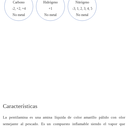
Carbono
Hidrógeno
Nitrógeno
-2, +2, +4
+1
-3, 1, 2, 3, 4, 5
No metal
No metal
No metal
Características
La pentilamina es una amina líquida de color amarillo pálido con olor
semejante al pescado. Es un compuesto inflamable siendo el vapor que