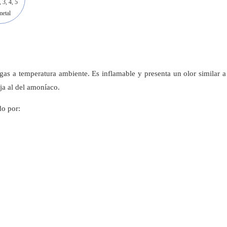
, 3, 4, 5
etal
gas a temperatura ambiente. Es inflamable y presenta un olor similar a
ja al del amoníaco.
o por: