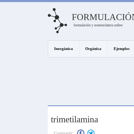
FORMULACIÓ
formulación y nomenclatura online
Inorgánica
Orgánica
Ejemplos
trimetilamina
Compartir