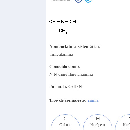
Nomenclatura sistemática:
trimetilamina
Conocido como:
N,N-dimetilmetanamina
Fórmula:
C
H
N
3
9
Tipo de compuesto:
amina
C
H
Carbono
Hidrógeno
Nitr