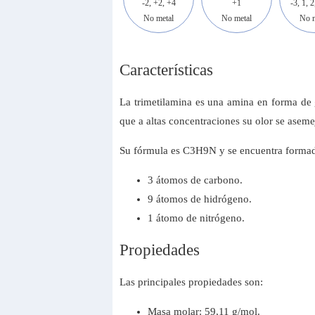
-2, +2, +4
+1
-3, 1, 2
No metal
No metal
No m
Características
La trimetilamina es una amina en forma de 
que a altas concentraciones su olor se aseme
Su fórmula es C3H9N y se encuentra formad
3 átomos de carbono.
9 átomos de hidrógeno.
1 átomo de nitrógeno.
Propiedades
Las principales propiedades son:
Masa molar: 59,11 g/mol.