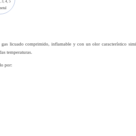
, 3, 4, 5
etal
as licuado comprimido, inflamable y con un olor característico simi
das temperaturas.
o por: