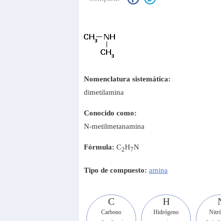
Nomenclatura sistemática:
dimetilamina
Conocido como:
N-metilmetanamina
Fórmula:
C
H
N
2
7
Tipo de compuesto:
amina
C
H
Carbono
Hidrógeno
Nitr