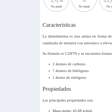
-2, +2, +4
+1
-3, 1, 2
No metal
No metal
No m
Características
La dimetilamina es una amina en forma de g
catalizada de metanol con amoníaco a eleva
Su fórmula es C2H7N y se encuentra formad
2 átomos de carbono.
7 átomos de hidrógeno.
1 átomo de nitrógeno.
Propiedades
Las principales propiedades son:
Masa molar: 45,08 g/mol.