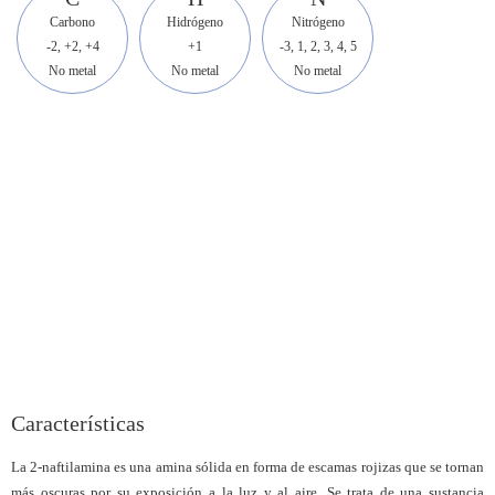
Carbono
Hidrógeno
Nitrógeno
-2, +2, +4
+1
-3, 1, 2, 3, 4, 5
No metal
No metal
No metal
Características
La 2-naftilamina es una amina sólida en forma de escamas rojizas que se tornan
más oscuras por su exposición a la luz y al aire. Se trata de una sustancia