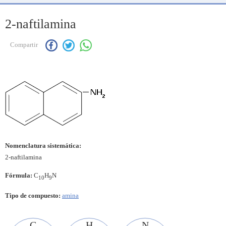
2-naftilamina
Compartir
Nomenclatura sistemática:
2-naftilamina
Fórmula:
C
H
N
10
9
Tipo de compuesto:
amina
C
H
N