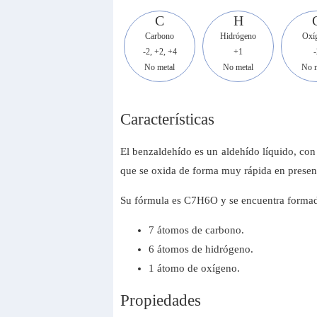
C
H
Carbono
Hidrógeno
Oxí
-2, +2, +4
+1
-
No metal
No metal
No m
Características
El benzaldehído es un aldehído líquido, con 
que se oxida de forma muy rápida en presenc
Su fórmula es C7H6O y se encuentra formad
7 átomos de carbono.
6 átomos de hidrógeno.
1 átomo de oxígeno.
Propiedades