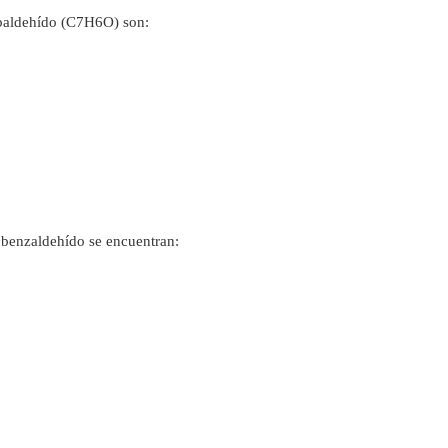
rbaldehído (C7H6O) son:
l benzaldehído se encuentran: