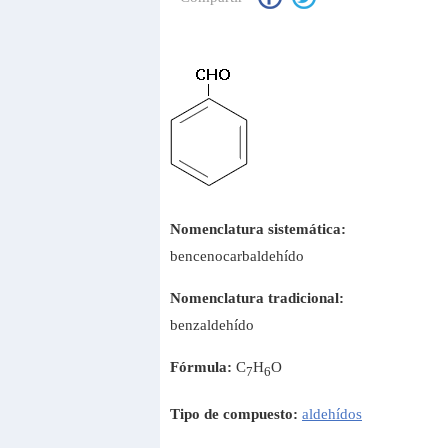
Nomenclatura sistemática:
bencenocarbaldehído
Nomenclatura tradicional:
benzaldehído
Fórmula:
C
H
O
7
6
Tipo de compuesto:
aldehídos