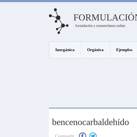
FORMULACIÓ
formulación y nomenclatura online
Inorgánica
Orgánica
Ejemplos
bencenocarbaldehído
Compartir