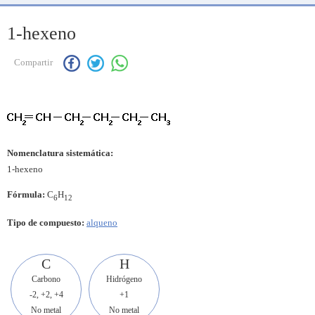
1-hexeno
Compartir
Nomenclatura sistemática:
1-hexeno
Fórmula:
C
H
6
12
Tipo de compuesto:
alqueno
C
H
Carbono
Hidrógeno
-2, +2, +4
+1
No metal
No metal