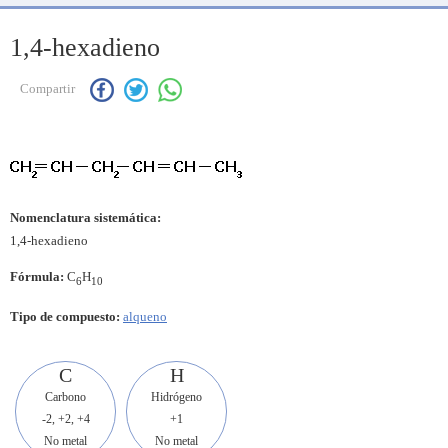
1,4-hexadieno
Compartir
Nomenclatura sistemática:
1,4-hexadieno
Fórmula:
C
H
6
10
Tipo de compuesto:
alqueno
C
H
Carbono
Hidrógeno
-2, +2, +4
+1
No metal
No metal