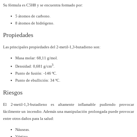
Su fórmula es C5H8 y se encuentra formado por:
5 átomos de carbono.
8 átomos de hidrógeno.
Propiedades
Las principales propiedades del 2-metil-1,3-butadieno son:
Masa molar: 68,11 g/mol.
3
Densidad: 0,681 g/cm
.
Punto de fusión: -146 ºC.
Punto de ebullición: 34 ºC.
Riesgos
El 2-metil-1,3-butadieno es altamente inflamable pudiendo provocar
fácilmente un incendio. Además una manipulación prolongada puede provocar
entre otros daños para la salud:
Náuseas.
Vértigo.