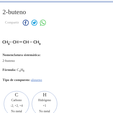
2-buteno
Compartir
Nomenclatura sistemática:
2-buteno
Fórmula:
C
H
4
8
Tipo de compuesto:
alqueno
C
H
Carbono
Hidrógeno
-2, +2, +4
+1
No metal
No metal