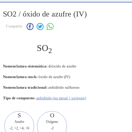
SO2 / óxido de azufre (IV)
Compartir
SO
2
Nomenclatura sistemática:
dióxido de azufre
Nomenclatura stock:
óxido de azufre (IV)
Nomenclatura tradicional:
anhídrido sulfuroso
Tipo de compuesto:
anhídrido (no metal + oxígeno)
S
O
Azufre
Oxígeno
-2, +2, +4, +6
-2