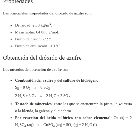
Propiedades
Las principales propiedades del dióxido de azufre son:
3
Densidad: 2,63 kg/m
.
Masa molar: 64,066 g/mol.
Punto de fusión: -72 °C.
Punto de ebullición: -10 °C.
Obtención del dióxido de azufre
Los métodos de obtención de azufre son:
Combustión del azufre y del sulfuro de hidrógeno
:
S
+ 8 O
»
8 SO
8
2
2
2 H
S + 3 O
»
2 H
O + 2 SO
.
2
2
2
2
Tostado de minerales
: entre los que se encuentran la pirita, la wurtzita
o la blenda, la galena y el cinabrio.
Por reacción del ácido sulfúrico con cobre elemental
: Cu (s) + 2
H
SO
(aq)
»
CuSO
(aq) + SO
(g) + 2 H
O (l).
2
4
4
2
2