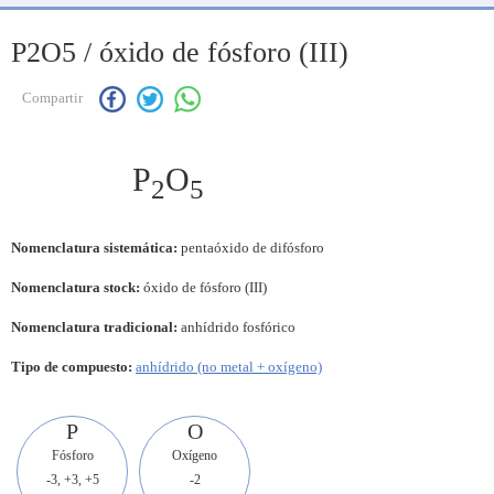
P2O5 / óxido de fósforo (III)
Compartir
P
O
2
5
Nomenclatura sistemática:
pentaóxido de difósforo
Nomenclatura stock:
óxido de fósforo (III)
Nomenclatura tradicional:
anhídrido fosfórico
Tipo de compuesto:
anhídrido (no metal + oxígeno)
P
O
Fósforo
Oxígeno
-3, +3, +5
-2