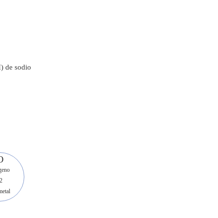
I) de sodio
O
geno
2
etal