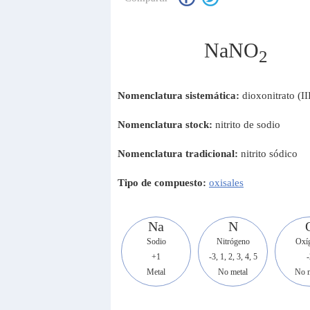
NaNO
2
Nomenclatura sistemática:
dioxonitrato (II
Nomenclatura stock:
nitrito de sodio
Nomenclatura tradicional:
nitrito sódico
Tipo de compuesto:
oxisales
Na
N
Sodio
Nitrógeno
Oxí
+1
-3, 1, 2, 3, 4, 5
-
Metal
No metal
No m