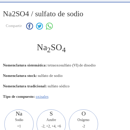
Na2SO4 / sulfato de sodio
Compartir
Na
SO
2
4
Nomenclatura sistemática:
tetraoxosulfato (VI) de disodio
Nomenclatura stock:
sulfato de sodio
Nomenclatura tradicional:
sulfato sódico
Tipo de compuesto:
oxisales
Na
S
O
Sodio
Azufre
Oxígeno
+1
-2, +2, +4, +6
-2