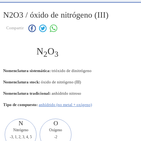
N2O3 / óxido de nitrógeno (III)
Compartir
N
O
2
3
Nomenclatura sistemática:
trióxido de dinitrógeno
Nomenclatura stock:
óxido de nitrógeno (III)
Nomenclatura tradicional:
anhídrido nitroso
Tipo de compuesto:
anhídrido (no metal + oxígeno)
N
O
Nitrógeno
Oxígeno
-3, 1, 2, 3, 4, 5
-2