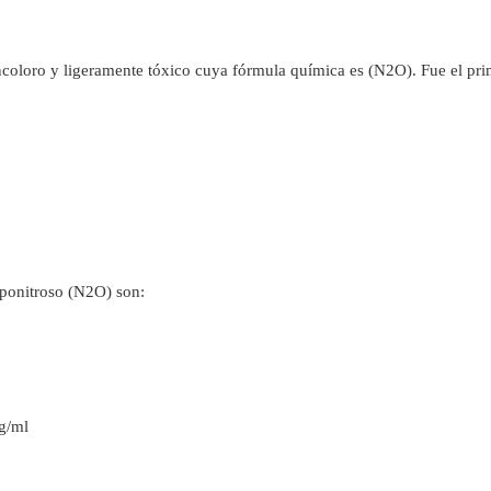
 incoloro y ligeramente tóxico cuya fórmula química es (N2O). Fue el pri
iponitroso (N2O) son:
 g/ml