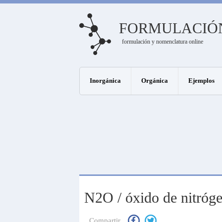
FORMULACIÓ
formulación y nomenclatura online
Inorgánica
Orgánica
Ejemplos
N2O / óxido de nitróge
Compartir