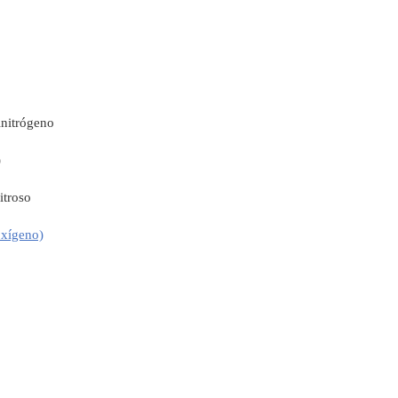
nitrógeno
)
itroso
oxígeno)