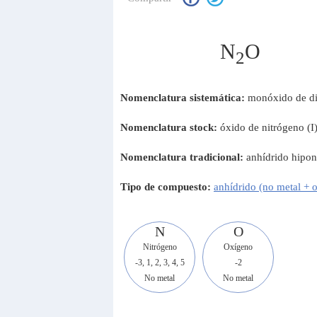
N
O
2
Nomenclatura sistemática:
monóxido de di
Nomenclatura stock:
óxido de nitrógeno (I
Nomenclatura tradicional:
anhídrido hipon
Tipo de compuesto:
anhídrido (no metal + 
N
O
Nitrógeno
Oxígeno
-3, 1, 2, 3, 4, 5
-2
No metal
No metal