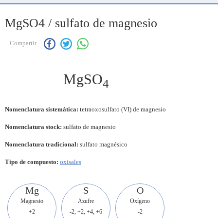
MgSO4 / sulfato de magnesio
Compartir
MgSO
4
Nomenclatura sistemática:
tetraoxosulfato (VI) de magnesio
Nomenclatura stock:
sulfato de magnesio
Nomenclatura tradicional:
sulfato magnésico
Tipo de compuesto:
oxisales
Mg
S
O
Magnesio
Azufre
Oxígeno
+2
-2, +2, +4, +6
-2