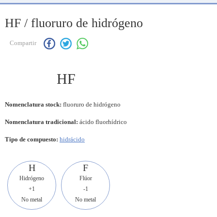
HF / fluoruro de hidrógeno
Compartir
HF
Nomenclatura stock:
fluoruro de hidrógeno
Nomenclatura tradicional:
ácido fluorhídrico
Tipo de compuesto:
hidrácido
H
F
Hidrógeno
Flúor
+1
-1
No metal
No metal