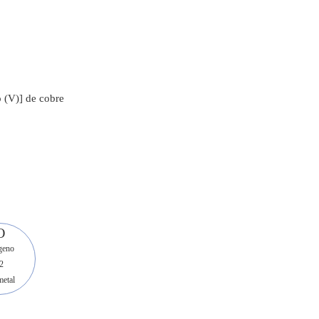
o (V)] de cobre
O
geno
2
etal