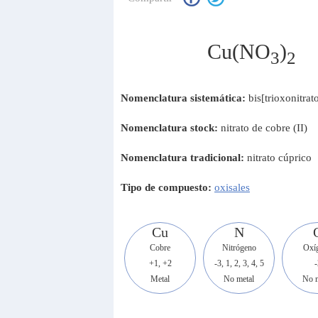
Cu(NO
)
3
2
Nomenclatura sistemática:
bis[trioxonitrat
Nomenclatura stock:
nitrato de cobre (II)
Nomenclatura tradicional:
nitrato cúprico
Tipo de compuesto:
oxisales
Cu
N
Cobre
Nitrógeno
Oxí
+1, +2
-3, 1, 2, 3, 4, 5
-
Metal
No metal
No m