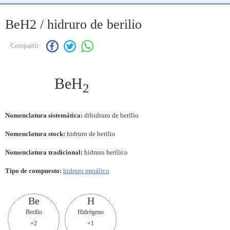
BeH2 / hidruro de berilio
Compartir
BeH
2
Nomenclatura sistemática:
dihidruro de berilio
Nomenclatura stock:
hidruro de berilio
Nomenclatura tradicional:
hidruro berílico
Tipo de compuesto:
hidruro metálico
Be
H
Berilio
Hidrógeno
+2
+1