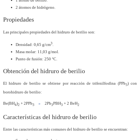
1 átomo de berilio.
2 átomos de hidrógeno.
Propiedades
Las principales propiedades del hidruro de berilio son:
3
Densidad: 0,65 g/cm
.
Masa molar: 11,03 g/mol.
Punto de fusión: 250 °C.
Obtención del hidruro de berilio
El hidruro de berilio se obtiene por reacción de trifenilfosfina (PPh
) con
3
borohidruro de berilio:
Be(BH
)
+ 2PPh
»
2Ph
PBH
+ 2 BeH
4
2
3
3
3
2
Características del hidruro de berilio
Entre las características más comunes del hidruro de berilio se encuentran: