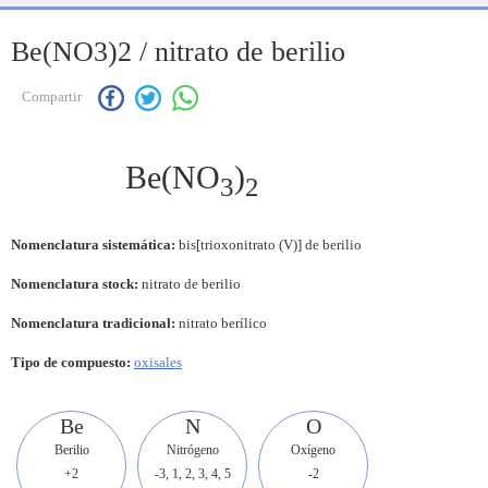
Be(NO3)2 / nitrato de berilio
Compartir
Be(NO
)
3
2
Nomenclatura sistemática:
bis[trioxonitrato (V)] de berilio
Nomenclatura stock:
nitrato de berilio
Nomenclatura tradicional:
nitrato berílico
Tipo de compuesto:
oxisales
Be
N
O
Berilio
Nitrógeno
Oxígeno
+2
-3, 1, 2, 3, 4, 5
-2