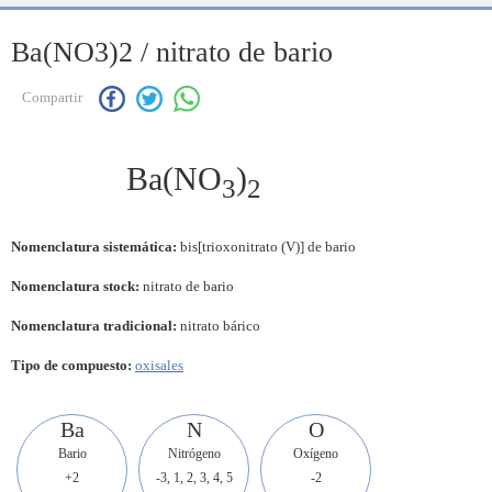
Ba(NO3)2 / nitrato de bario
Compartir
Ba(NO
)
3
2
Nomenclatura sistemática:
bis[trioxonitrato (V)] de bario
Nomenclatura stock:
nitrato de bario
Nomenclatura tradicional:
nitrato bárico
Tipo de compuesto:
oxisales
Ba
N
O
Bario
Nitrógeno
Oxígeno
+2
-3, 1, 2, 3, 4, 5
-2